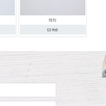
纽扣
询价