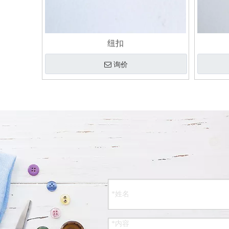
纽扣
询价